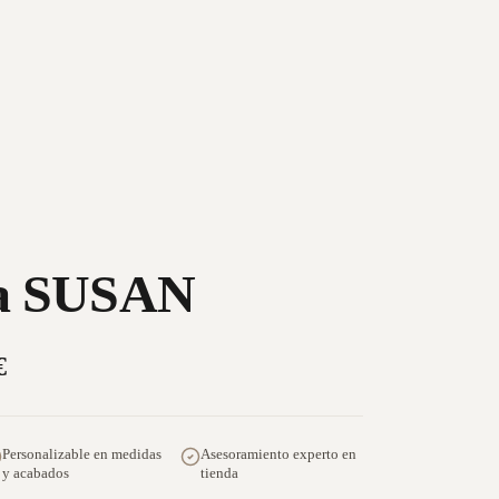
ma SUSAN
€
Personalizable en medidas
Asesoramiento experto en
y acabados
tienda