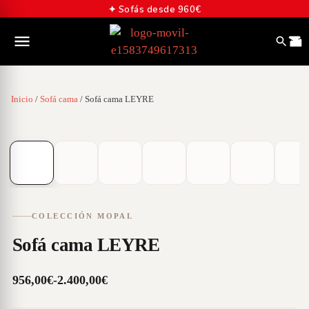
✦ Sofás desde 960€
Inicio
/
Sofá cama
/ Sofá cama LEYRE
01
/
09
COLECCIÓN MOPAL
Sofá cama LEYRE
956,00
€
-
2.400,00
€