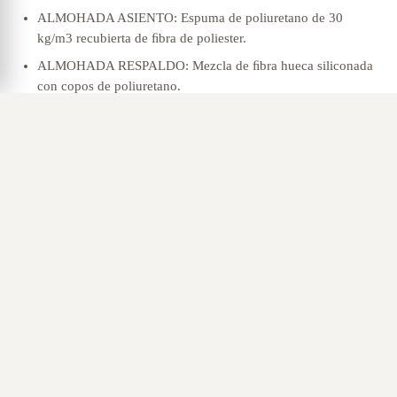
ALMOHADA ASIENTO: Espuma de poliuretano de 30
kg/m3 recubierta de ﬁbra de poliester.
ALMOHADA RESPALDO: Mezcla de ﬁbra hueca siliconada
con copos de poliuretano.
DESENFUNDABLE: Almohadas asiento, respaldo y brazos.
COLCHÓN: Largo 190 cm., grosor 12 cm., goma espuma 25
kg. acolchado.
PATAS: Madera color wengué.
OPCIONES
:
Sofá cama de 3,5 plazas cama de 160×190 – Medidas
225x96x101
Sofá cama de 3 plazas cama de 140×190 – Medidas
205x96x101
Sofá cama de 2,5 plazas cama de 120×190 – Medidas