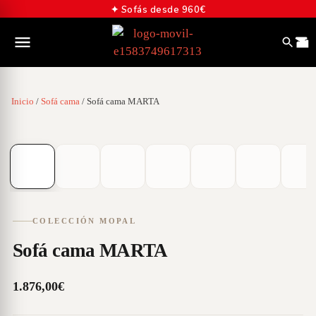
✦ Sofás desde 960€
Inicio
/
Sofá cama
/ Sofá cama MARTA
01
/
07
COLECCIÓN MOPAL
Sofá cama MARTA
1.876,00
€