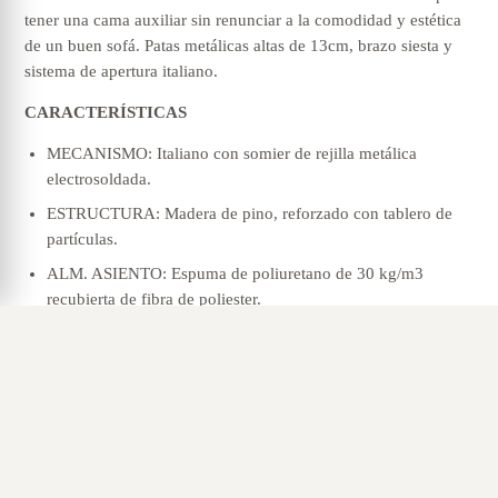
tener una cama auxiliar sin renunciar a la comodidad y estética
de un buen sofá. Patas metálicas altas de 13cm, brazo siesta y
sistema de apertura italiano.
CARACTERÍSTICAS
MECANISMO: Italiano con somier de rejilla metálica
electrosoldada.
ESTRUCTURA: Madera de pino, reforzado con tablero de
partículas.
ALM. ASIENTO: Espuma de poliuretano de 30 kg/m3
recubierta de fibra de poliester.
ALM. RESPALDO: Espuma de poliuretano de 20 kg/m3
recubierta de fibra de poliester.
DESENFUNDABLE: Almohadas asiento, respaldo y brazos.
COLCHÓN: largo 200 cm., grosor 12 cm., goma espuma 25
kg. acolchado.
PATAS: Metalicas altas de 13cm