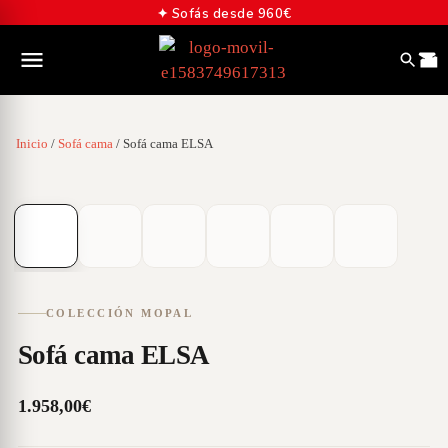
✦ Sofás desde 960€
Inicio
/
Sofá cama
/ Sofá cama ELSA
01
/
06
COLECCIÓN MOPAL
Sofá cama ELSA
1.958,00
€