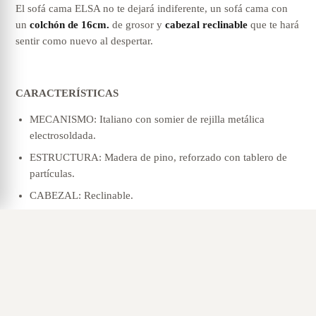
El sofá cama ELSA no te dejará indiferente, un sofá cama con
un
colchón de 16cm.
de grosor y
cabezal reclinable
que te hará
sentir como nuevo al despertar.
CARACTERÍSTICAS
MECANISMO: Italiano con somier de rejilla metálica
electrosoldada.
ESTRUCTURA: Madera de pino, reforzado con tablero de
partículas.
CABEZAL: Reclinable.
ALM. ASIENTO: Espuma de poliuretano de 35 kg/m3
recubierta de fibra de poliester.
ALMOHADA RESPALDO: Fibra hueca siliconada.
DESENFUNDABLE: Almohadas asiento, respaldo y brazos.
COLCHÓN: largo 195 cm., grosor 16 cm., goma espuma 25
kg. acolchado.