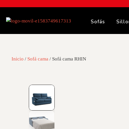
Sofás
Sill
Inicio
/
Sofá cama
/ Sofá cama RHIN
01
/
06