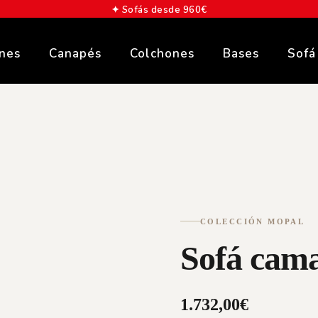
✦ Sofás desde 960€
ones
Canapés
Colchones
Bases
Sofá
COLECCIÓN MOPAL
Sofá cam
1.732,00
€