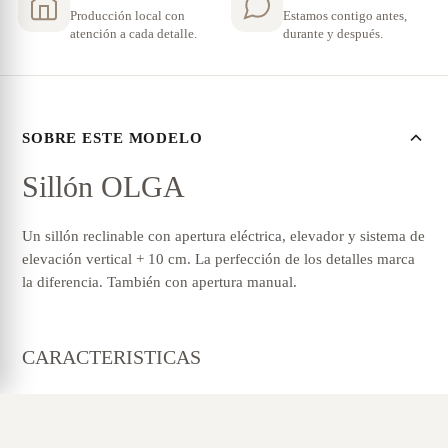
Producción local con
Estamos contigo antes,
atención a cada detalle.
durante y después.
SOBRE ESTE MODELO
Sillón OLGA
Un sillón reclinable con apertura eléctrica, elevador y sistema de
elevación vertical + 10 cm. La perfección de los detalles marca
la diferencia. También con apertura manual.
CARACTERISTICAS
MECANISMO
: Relax manual y motorizado elevador.
ESTRUCTURA
: Madera de pino reforzado de tablero de
partículas.