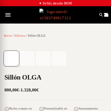
✦ Sofás desde 960€
Inicio
/
Sillones
/ Sillón OLGA
01
/
04
Sillón OLGA
800,00
€
-
1.328,00
€
Hecho a mano en
Personalizable en
Asesoramiento