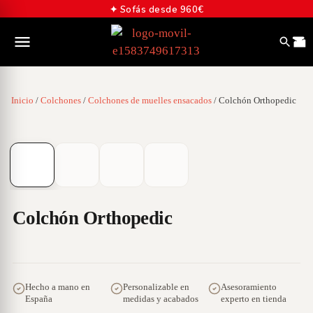
✦ Sofás desde 960€
Inicio
/
Colchones
/
Colchones de muelles ensacados
/ Colchón Orthopedic
01
/
04
Colchón Orthopedic
Hecho a mano en
Personalizable en
Asesoramiento
España
medidas y acabados
experto en tienda