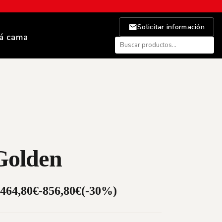
Solicitar información
á cama
Golden
464,80
€
-
856,80
€
(-30%)