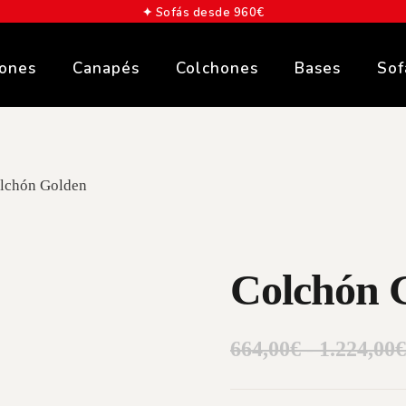
✦ Asesoramiento sin compromiso
lones
Canapés
Colchones
Bases
Sof
lchón Golden
Colchón 
664,00€ - 1.224,00€