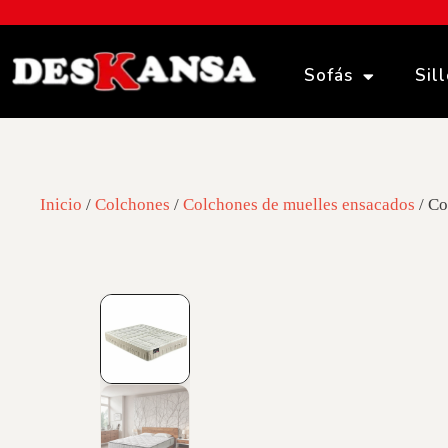
Sofás
Sil
Inicio
/
Colchones
/
Colchones de muelles ensacados
/ Co
01
/
03