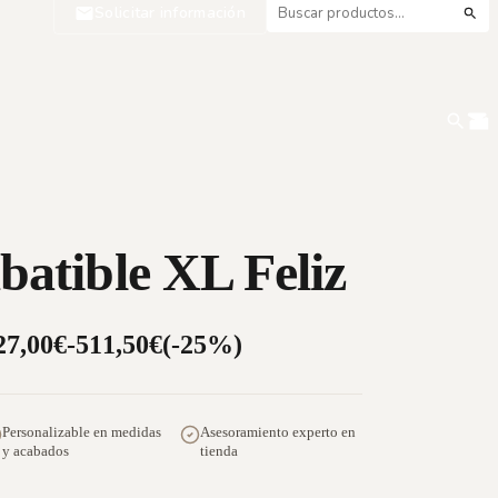
Solicitar información
atible XL Feliz
27,00
€
-
511,50
€
(-25%)
Personalizable en medidas
Asesoramiento experto en
y acabados
tienda