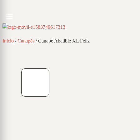
Inicio
/
Canapés
/ Canapé Abatible XL Feliz
01
/
01