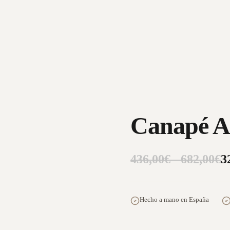
Canapé Ab
436,00€ - 682,00€
3
Hecho a mano en España