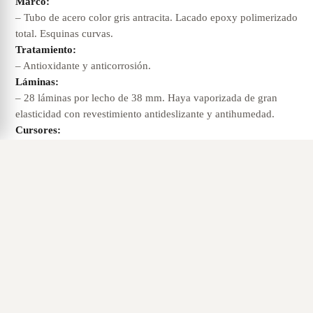
Marco:
– Tubo de acero color gris antracita. Lacado epoxy polimerizado
total. Esquinas curvas.
Tratamiento:
– Antioxidante y anticorrosión.
Láminas:
– 28 láminas por lecho de 38 mm. Haya vaporizada de gran
elasticidad con revestimiento antideslizante y antihumedad.
Cursores:
– Reguladores individuales de firmeza en zona lumbar.
Cápsulas:
– Material termoplástico, bicéfalas.
– Movimiento independiente. Silence System elevadas sobre el
marco.
Extras
– Asa sujeta colchón en piecero.
Motor