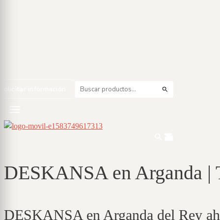
Colchones
Bases
Sofá cama
Solicitar información
DESKANSA en Arganda | T
DESKANSA en Arganda del Rey a