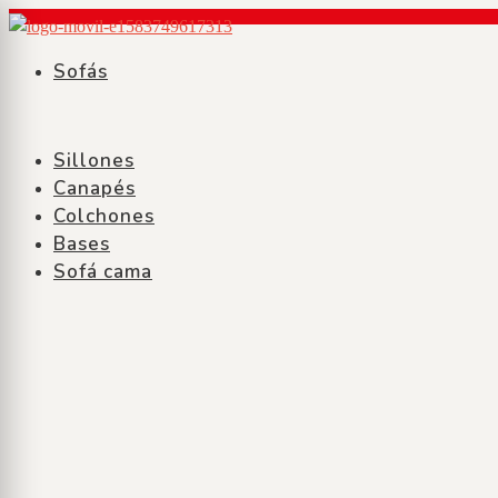
Saltar
al
Sofás
contenido
Sillones
Canapés
Colchones
Bases
Sofá cama
Sofás
Sillones
Canapés